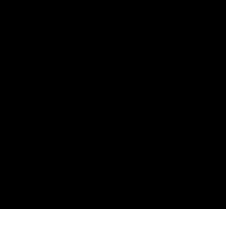
产品介绍
客户服务
诚聘英才