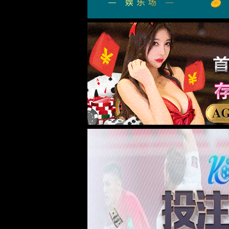
埋弧焊机
碳弧气刨机
空气等离子切割机
● LG
通用焊接设备
变式
业厚
户外
机器人系统
重工
户外
激光设备
九大
一机
智动
数控切割设备
工业