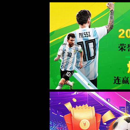
太阳集团8772c(Macau)股份有限公司-Official website
股票代码：603131
首 页
产品天地
客户服务
太阳集团
tcy8722入口