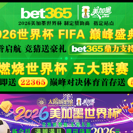
全国服
投资者关系
新闻资讯
诚聘英才
社会责任
联