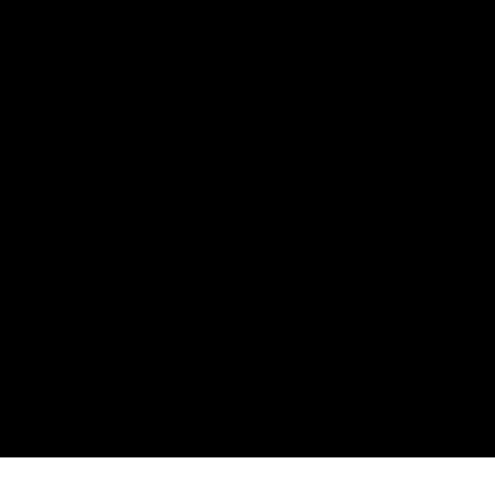
*
公司介绍
联系我们