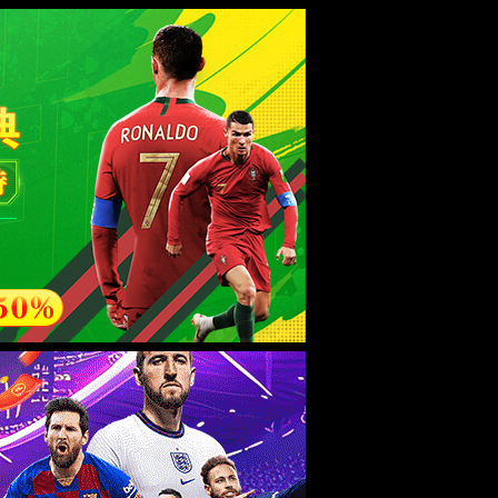
全球采购
国际合作
务热线：400-008-5559
中文
｜
English
系我们