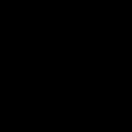
中心、北京奥运场馆、上海世博场馆、